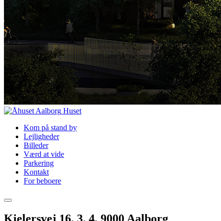
Huset
Kom på stand by
Lejligheder
Billeder
Værd at vide
Parkering
Kontakt
For beboere
Kielersvej 16, 3. 4, 9000 Aalborg