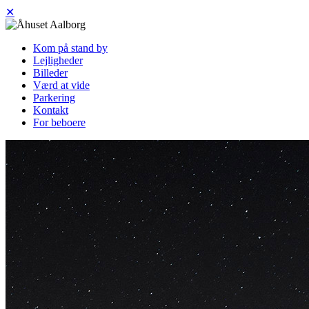
✕
Kom på stand by
Lejligheder
Billeder
Værd at vide
Parkering
Kontakt
For beboere