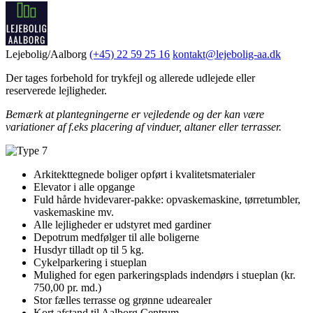
Lejebolig/Aalborg
(+45) 22 59 25 16
kontakt@lejebolig-aa.dk
Der tages forbehold for trykfejl og allerede udlejede eller
reserverede lejligheder.
Bemærk at plantegningerne er vejledende og der kan være
variationer af f.eks placering af vinduer, altaner eller terrasser.
Arkitekttegnede boliger opført i kvalitetsmaterialer
Elevator i alle opgange
Fuld hårde hvidevarer-pakke: opvaskemaskine, tørretumbler,
vaskemaskine mv.
Alle lejligheder er udstyret med gardiner
Depotrum medfølger til alle boligerne
Husdyr tilladt op til 5 kg.
Cykelparkering i stueplan
Mulighed for egen parkeringsplads indendørs i stueplan (kr.
750,00 pr. md.)
Stor fælles terrasse og grønne udearealer
Kort afstand til Aalborg Centrum