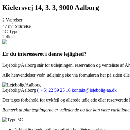
Kielersvej 14, 3. 3, 9000 Aalborg
2
Værelser
2
47 m
Størrelse
5C
Type
Udlejet
Er du interesseret i denne lejlighed?
Lejebolig/Aalborg står for udlejningen, reservation og venteliste af Å
Alle henvendelser vedr. udlejning ske via formularen her på siden eller
Lejebolig/Aalborg
(+45) 22 59 25 16
kontakt@lejebolig-aa.dk
Der tages forbehold for trykfejl og allerede udlejede eller reserverede l
Bemærk at plantegningerne er vejledende og der kan være variationer af
Arkitekttegnede boliger opført i kvalitetsmaterialer