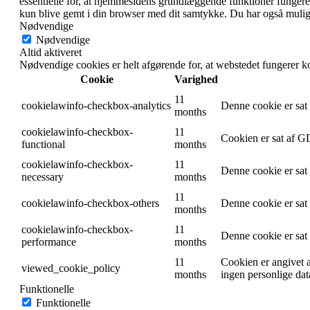
essentielle for, at hjemmesidens grundlæggende funktioner fungere
kun blive gemt i din browser med dit samtykke. Du har også muligh
Nødvendige
Nødvendige
Altid aktiveret
Nødvendige cookies er helt afgørende for, at webstedet fungerer k
Cookie
Varighed
11
cookielawinfo-checkbox-analytics
Denne cookie er sat
months
cookielawinfo-checkbox-
11
Cookien er sat af GD
functional
months
cookielawinfo-checkbox-
11
Denne cookie er sat
necessary
months
11
cookielawinfo-checkbox-others
Denne cookie er sat
months
cookielawinfo-checkbox-
11
Denne cookie er sat
performance
months
11
Cookien er angivet 
viewed_cookie_policy
months
ingen personlige dat
Funktionelle
Funktionelle