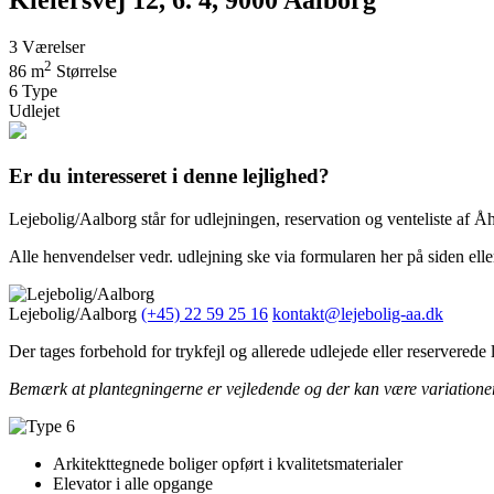
3
Værelser
2
86 m
Størrelse
6
Type
Udlejet
Er du interesseret i denne lejlighed?
Lejebolig/Aalborg står for udlejningen, reservation og venteliste af Å
Alle henvendelser vedr. udlejning ske via formularen her på siden eller
Lejebolig/Aalborg
(+45) 22 59 25 16
kontakt@lejebolig-aa.dk
Der tages forbehold for trykfejl og allerede udlejede eller reserverede l
Bemærk at plantegningerne er vejledende og der kan være variationer af
Arkitekttegnede boliger opført i kvalitetsmaterialer
Elevator i alle opgange