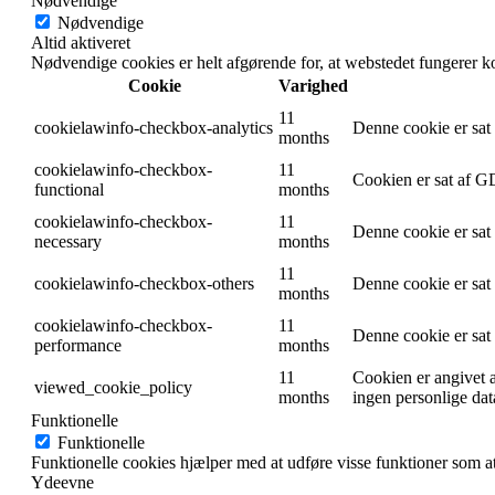
Nødvendige
Nødvendige
Altid aktiveret
Nødvendige cookies er helt afgørende for, at webstedet fungerer k
Cookie
Varighed
11
cookielawinfo-checkbox-analytics
Denne cookie er sat
months
cookielawinfo-checkbox-
11
Cookien er sat af GD
functional
months
cookielawinfo-checkbox-
11
Denne cookie er sat
necessary
months
11
cookielawinfo-checkbox-others
Denne cookie er sat
months
cookielawinfo-checkbox-
11
Denne cookie er sat
performance
months
11
Cookien er angivet 
viewed_cookie_policy
months
ingen personlige dat
Funktionelle
Funktionelle
Funktionelle cookies hjælper med at udføre visse funktioner som a
Ydeevne