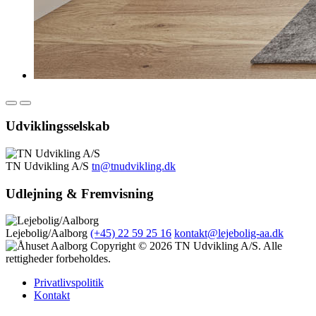
Udviklingsselskab
TN Udvikling A/S
tn@tnudvikling.dk
Udlejning & Fremvisning
Lejebolig/Aalborg
(+45) 22 59 25 16
kontakt@lejebolig-aa.dk
Copyright © 2026 TN Udvikling A/S. Alle
rettigheder forbeholdes.
Privatlivspolitik
Kontakt